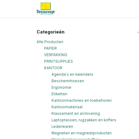
Overslaan naar inhoud
Home
Informatie
Shop
Nieu
Categorieën
Alle Producten
PAPIER
VERPAKKING
PRINTSUPPLIES
KANTOOR
Agenda's en kalenders
Beschermhoezen
Ergonomie
Etiketten
Kantoormachines en toebehoren
Kantoormateriaal
Klassement en archivering
Laptoptassen, rugzakken en koffers
Lederwaren
Magneten en magneetproducten