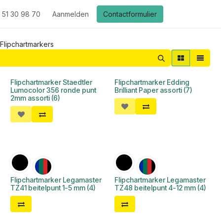
 51 30 98 70
Aanmelden
Contactformulier
Flipchartmarkers
Flipchartmarker Staedtler
Flipchartmarker Edding
Lumocolor 356 ronde punt
Brilliant Paper assorti (7)
2mm assorti (6)
Flipchartmarker Legamaster
Flipchartmarker Legamaster
TZ41 beitelpunt 1-5 mm (4)
TZ48 beitelpunt 4-12 mm (4)