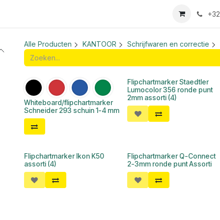
we login aanvraag
+32
Alle Producten
KANTOOR
Schrijfwaren en correctie
Flipchartmarker Staedtler
Lumocolor 356 ronde punt
2mm assorti (4)
Whiteboard/flipchartmarker
Schneider 293 schuin 1-4 mm
Flipchartmarker Ikon K50
Flipchartmarker Q-Connect
OUTLET
assorti (4)
2-3mm ronde punt Assorti