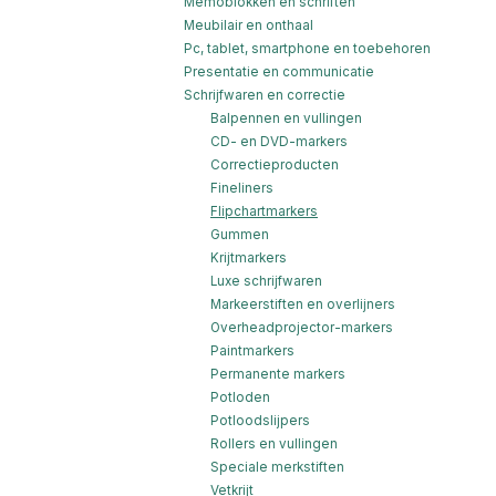
Memoblokken en schriften
Meubilair en onthaal
Pc, tablet, smartphone en toebehoren
Presentatie en communicatie
Schrijfwaren en correctie
Balpennen en vullingen
CD- en DVD-markers
Correctieproducten
Fineliners
Flipchartmarkers
Gummen
Krijtmarkers
Luxe schrijfwaren
Markeerstiften en overlijners
Overheadprojector-markers
Paintmarkers
Permanente markers
Potloden
Potloodslijpers
Rollers en vullingen
Speciale merkstiften
Vetkrijt