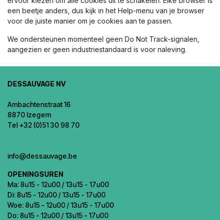
ervoor kiezen om alle cookies uit te schakelen. Elke browser is
een beetje anders, dus kijk in het Help-menu van je browser
voor de juiste manier om je cookies aan te passen.
We ondersteunen momenteel geen Do Not Track-signalen,
aangezien er geen industriestandaard is voor naleving.
DESSAUVAGE NV
Ambachtenstraat 16
8870 Izegem
Tel +32 (0)51 30 98 70
info@dessauvage.be
OPENINGSUREN
Ma: 8u15 - 12u00 / 13u15 - 17u00
Di: 8u15 - 12u00 / 13u15 - 17u00
Woe: 8u15 - 12u00 / 13u15 - 17u00
Do: 8u15 - 12u00 / 13u15 - 17u00