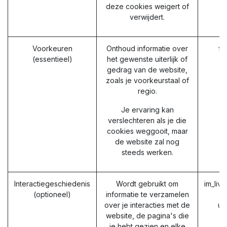
deze cookies weigert of
verwijdert.
Voorkeuren
Onthoud informatie over
fr
(essentieel)
het gewenste uiterlijk of
gedrag van de website,
zoals je voorkeurstaal of
regio.
Je ervaring kan
verslechteren als je die
cookies weggooit, maar
de website zal nog
steeds werken.
Interactiegeschiedenis
Wordt gebruikt om
im_liv
(optioneel)
informatie te verzamelen
over je interacties met de
ut
website, de pagina's die
u
je hebt gezien en elke
u