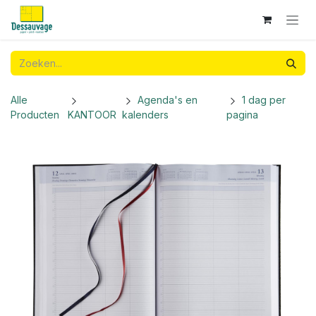
Overslaan naar inhoud
Alle
Agenda's en
1 dag per
Producten
KANTOOR
kalenders
pagina