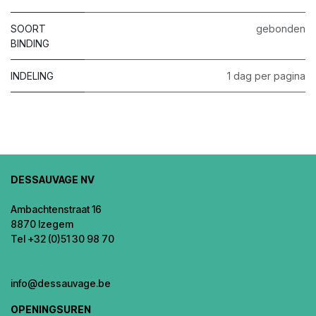
SOORT
gebonden
BINDING
INDELING
1 dag per pagina
DESSAUVAGE NV
Ambachtenstraat 16
8870 Izegem
Tel +32 (0)51 30 98 70
info@dessauvage.be
OPENINGSUREN