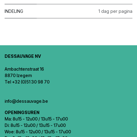
INDELING
1 dag per pagina
DESSAUVAGE NV
Ambachtenstraat 16
8870 Izegem
Tel +32 (0)51 30 98 70
info@dessauvage.be
OPENINGSUREN
Ma: 8u15 - 12u00 / 13u15 - 17u00
Di: 8u15 - 12u00 / 13u15 - 17u00
Woe: 8u15 - 12u00 / 13u15 - 17u00