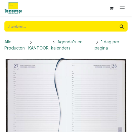
Overslaan naar inhoud
Alle
Agenda's en
1 dag per
Producten
KANTOOR
kalenders
pagina