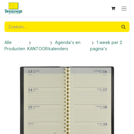
Overslaan naar inhoud
Alle
Agenda's en
1 week per 2
Producten
KANTOOR
kalenders
pagina's