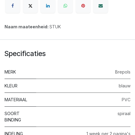
Naam maateenheid:
STUK
Specificaties
MERK
Brepols
KLEUR
blauw
MATERIAAL
PVC
SOORT
spiraal
BINDING
INDELING
1 week per 2 pagina's