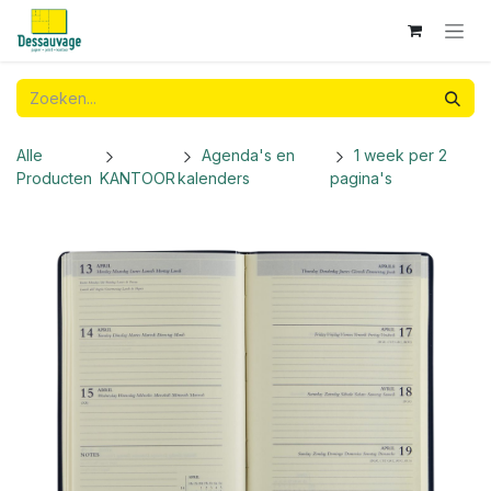
Overslaan naar inhoud
Alle
Agenda's en
1 week per 2
Producten
KANTOOR
kalenders
pagina's