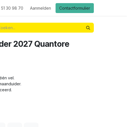
 51 30 98 70
Aanmelden
Contactformulier
der 2027 Quantore
één vel.
maanduider.
iceerd.