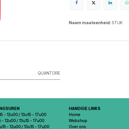
Naam maateenheid:
STUK
QUANTORE
INGSUREN
HANDIGE LINKS
5 - 12u00 / 13u15 - 17u00
Home
5 - 12u00 / 13u15 - 17u00
Webshop
u15 - 12u00 / 13u15 - 17u00
Over ons