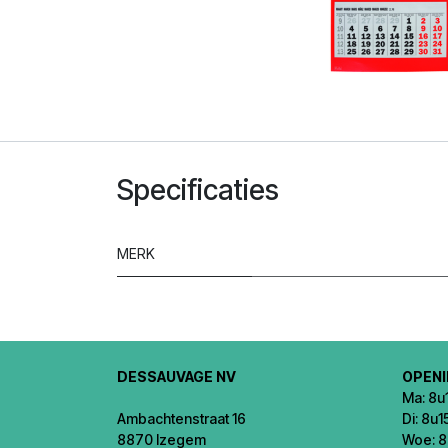
Specificaties
MERK
DESSAUVAGE NV
OPEN
Ma: 8u1
Ambachtenstraat 16
Di: 8u1
8870 Izegem
Woe: 8