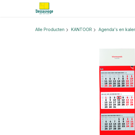
Overslaan naar inhoud
Home
Informatie
Shop
Nieu
Alle Producten
KANTOOR
Agenda's en kale