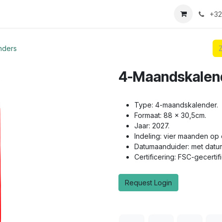
we login aanvraag
+32
nders
4-Maandskalen
Type: 4-maandskalender.
Formaat: 88 x 30,5cm.
Jaar: 2027.
Indeling: vier maanden op 
Datumaanduider: met datu
Certificering: FSC-gecertif
Request Login