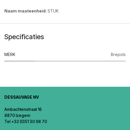
Naam maateenheid:
STUK
Specificaties
MERK
Brepols
DESSAUVAGE NV
Ambachtenstraat 16
8870 Izegem
Tel +32 (0)51 30 98 70