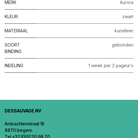
MERK
Aurora
KLEUR
zwart
MATERIAAL
kunstleer
SOORT
gebonden
BINDING
INDELING
1 week per 2 pagina's
DESSAUVAGE NV
Ambachtenstraat 16
8870 Izegem
Tel +32 (0)51 30 98 70