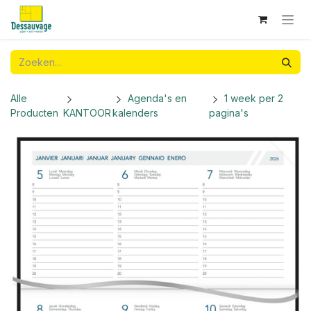
Overslaan naar inhoud
Alle
Agenda's en
1 week per 2
Producten
KANTOOR
kalenders
pagina's