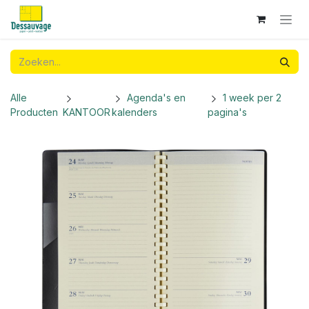
Overslaan naar inhoud
Alle
Agenda's en
1 week per 2
Producten
KANTOOR
kalenders
pagina's