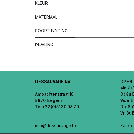
KLEUR
MATERIAAL
SOORT BINDING
INDELING
DESSAUVAGE NV
OPEN
Ma: 8u1
Ambachtenstraat 16
Di: 8u1
8870 Izegem
Woe: 8
Tel +32 (0)51 30 98 70
Do: 8u1
Vr: 8u1
info@dessauvage.be
Zaterd