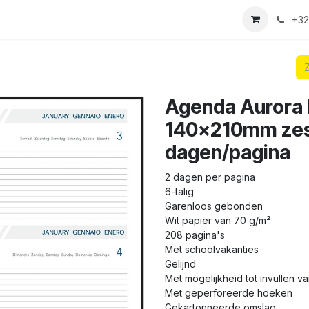
we login aanvraag
+32
Agenda Aurora F
140x210mm zest
dagen/pagina
2 dagen per pagina
6-talig
Garenloos gebonden
Wit papier van 70 g/m²
208 pagina's
Met schoolvakanties
Gelijnd
Met mogelijkheid tot invullen 
Met geperforeerde hoeken
Gekartonneerde omslag