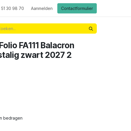
 51 30 98 70
Aanmelden
Contactformulier
olio FA111 Balacron
alig zwart 2027 2
van bedragen