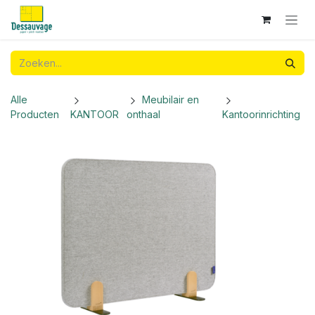
Overslaan naar inhoud
Alle
Meubilair en
Producten
KANTOOR
onthaal
Kantoorinrichting