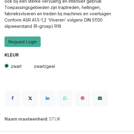
ook bij een sterke vervuiling en intensief gebruik
Toepassingsgebieden zijn traptreden, hellingen,
fabrieksvloeren en treden bij machines en voertuigen
Conform ASR A1.5-1,2 ‘Vloeren’ volgens DIN 51130
slipweerstand (R-groep) R16
Request Login
KLEUR
zwart
zwart/geel
Naam maateenheid:
STUK