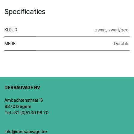
Specificaties
KLEUR
zwart
,
zwart/geel
MERK
Durable
DESSAUVAGE NV
Ambachtenstraat 16
8870 Izegem
Tel +32 (0)51 30 98 70
info@dessauvage.be