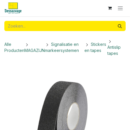
Overslaan naar inhoud
Alle
Signalisatie en
Stickers
Antislip
Producten
MAGAZIJN
markeersystemen
en tapes
tapes