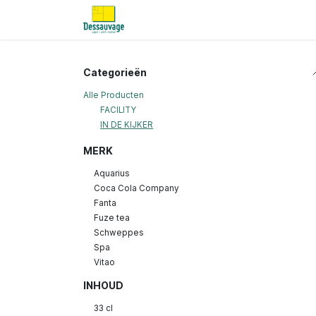
Overslaan naar inhoud
Home
Informatie
Shop
Nieu
Categorieën
Alle Producten
FACILITY
IN DE KIJKER
MERK
Aquarius
Coca Cola Company
Fanta
Fuze tea
Schweppes
Spa
Vitao
INHOUD
33 cl