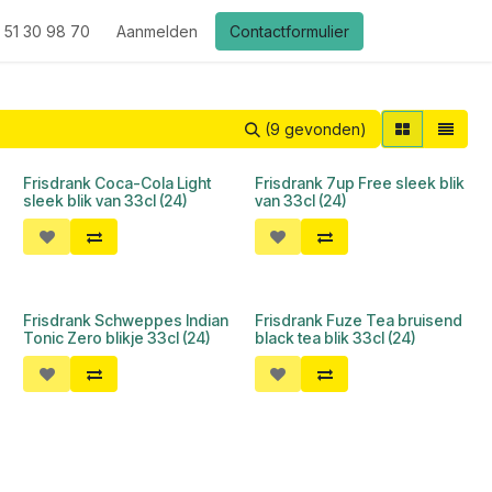
 51 30 98 70
Aanmelden
Contactformulier
(9 gevonden)
Frisdrank Coca-Cola Light
Frisdrank 7up Free sleek blik
l
sleek blik van 33cl (24)
van 33cl (24)
Frisdrank Schweppes Indian
Frisdrank Fuze Tea bruisend
Tonic Zero blikje 33cl (24)
black tea blik 33cl (24)