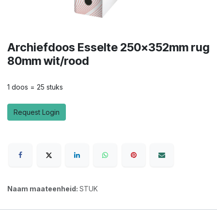
Archiefdoos Esselte 250x352mm rug
80mm wit/rood
1 doos = 25 stuks
Request Login
Naam maateenheid:
STUK