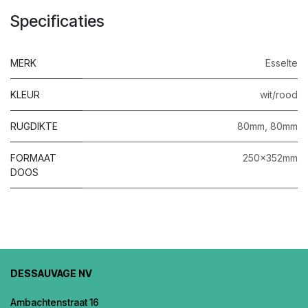
Specificaties
MERK
Esselte
KLEUR
wit/rood
RUGDIKTE
80mm
,
80mm
FORMAAT
250x352mm
DOOS
DESSAUVAGE NV
Ambachtenstraat 16