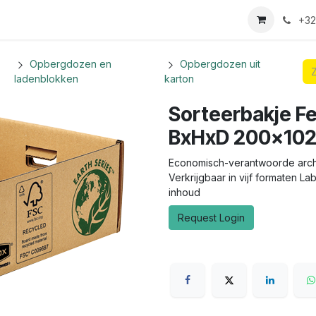
we login aanvraag
+32
Opbergdozen en
Opbergdozen uit
ladenblokken
karton
Sorteerbakje F
BxHxD 200x1
Economisch-verantwoorde arch
Verkrijgbaar in vijf formaten 
inhoud
Request Login