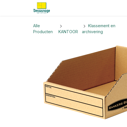
Overslaan naar inhoud
Home
Informatie
Shop
Nieu
Alle
Klassement en
Producten
KANTOOR
archivering