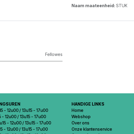
Naam maateenheid:
STUK
Fellowes
INGSUREN
HANDIGE LINKS
5 - 12u00 / 13u15 - 17u00
Home
5 - 12u00 / 13u15 - 17u00
Webshop
u15 - 12u00 / 13u15 - 17u00
Over ons
5 - 12u00 / 13u15 - 17u00
Onze klantenservice