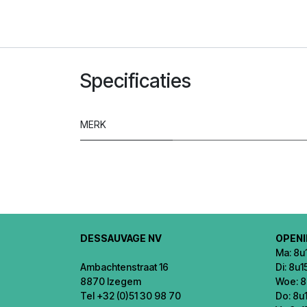
Specificaties
MERK
DESSAUVAGE NV
OPEN
Ma: 8u1
Ambachtenstraat 16
Di: 8u1
8870 Izegem
Woe: 8
Tel +32 (0)51 30 98 70
Do: 8u1