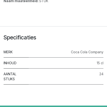
Naam maateenheid:
STUK
Specificaties
MERK
Coca Cola Company
INHOUD
15 cl
AANTAL
24
STUKS