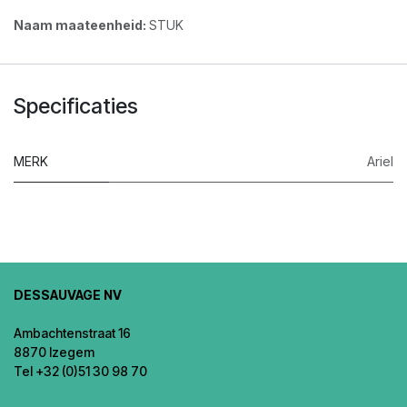
Naam maateenheid:
STUK
Specificaties
MERK
Ariel
DESSAUVAGE NV
Ambachtenstraat 16
8870 Izegem
Tel +32 (0)51 30 98 70