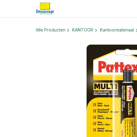
Overslaan naar inhoud
Home
Informatie
Shop
Nieu
Alle Producten
KANTOOR
Kantoormateriaal