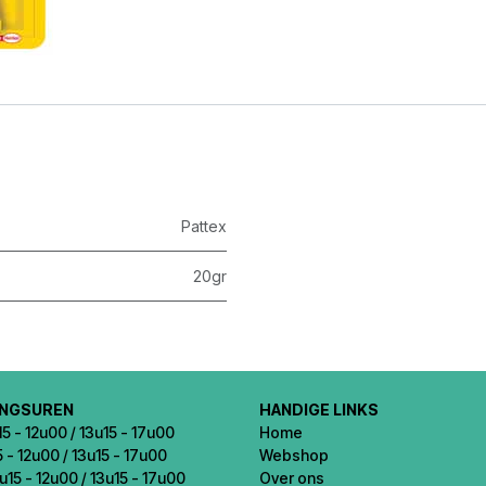
Pattex
20gr
INGSUREN
HANDIGE LINKS
5 - 12u00 / 13u15 - 17u00
Home
5 - 12u00 / 13u15 - 17u00
Webshop
u15 - 12u00 / 13u15 - 17u00
Over ons