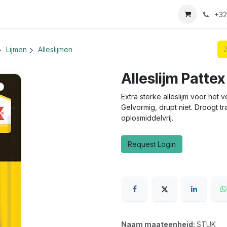
we login aanvraag
+32
Lijmen
Alleslijmen
Alleslijm Patte
Extra sterke alleslijm voor het ve
Gelvormig, drupt niet. Droogt tr
oplosmiddelvrij.
Request Login
Naam maateenheid:
STUK