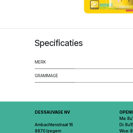
Specificaties
MERK
GRAMMAGE
DESSAUVAGE NV
OPEN
Ma: 8u1
Ambachtenstraat 16
Di: 8u1
8870 Izegem
Woe: 8