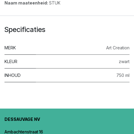
Naam maateenheid:
STUK
Specificaties
MERK
Art Creation
KLEUR
zwart
INHOUD
750 ml
DESSAUVAGE NV
Ambachtenstraat 16