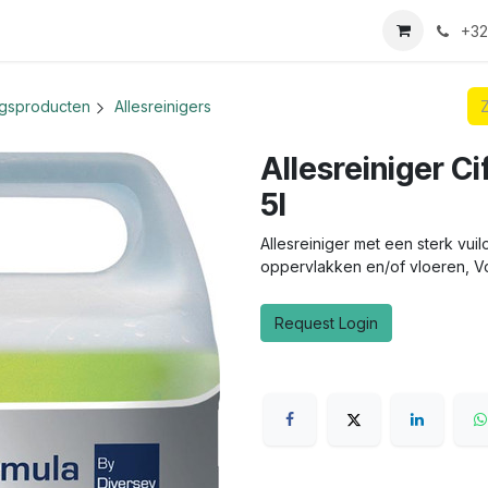
we login aanvraag
+32
ngsproducten
Allesreinigers
Allesreiniger Ci
5l
Allesreiniger met een sterk v
oppervlakken en/of vloeren, Vo
Request Login