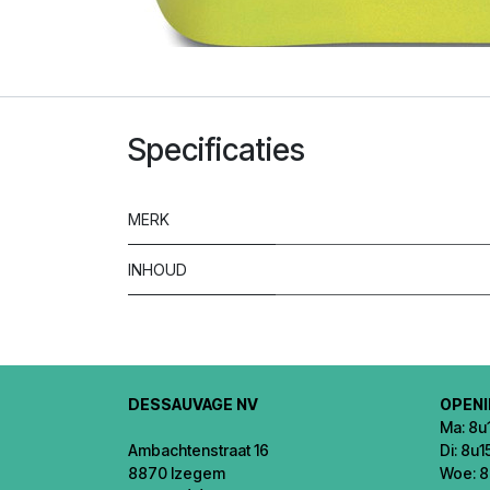
Specificaties
MERK
INHOUD
DESSAUVAGE NV
OPEN
Ma: 8u1
Ambachtenstraat 16
Di: 8u1
8870 Izegem
Woe: 8