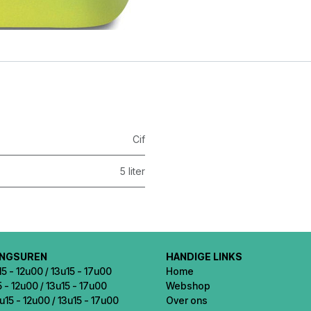
Cif
5 liter
INGSUREN
HANDIGE LINKS
5 - 12u00 / 13u15 - 17u00
Home
5 - 12u00 / 13u15 - 17u00
Webshop
u15 - 12u00 / 13u15 - 17u00
Over ons