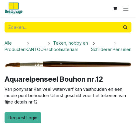
Overslaan naar inhoud
Alle
Teken, hobby en
Producten
KANTOOR
schoolmateriaal
Schilderen
Penselen
Aquarelpenseel Bouhon nr.12
Van ponyhaar Kan veel water/verf kan vasthouden en een
mooie punt behouden Uiterst geschikt voor het tekenen van
fijne details nr 12
Request Login