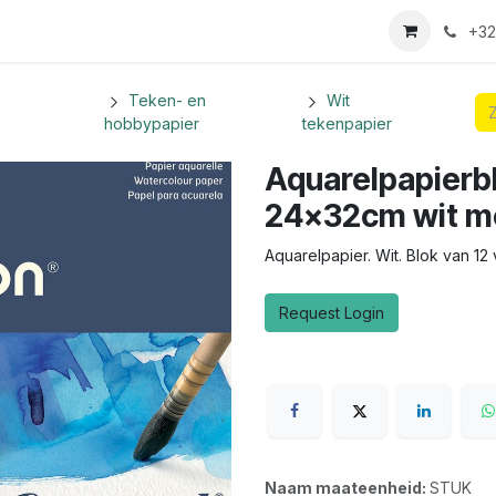
we login aanvraag
+32
Teken- en
Wit
hobbypapier
tekenpapier
Aquarelpapierb
24x32cm wit met
Aquarelpapier. Wit. Blok van 12 
Request Login
Naam maateenheid:
STUK