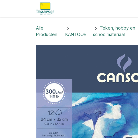
Overslaan naar inhoud
Home
Informatie
Shop
Nieu
Alle
Teken, hobby en
Producten
KANTOOR
schoolmateriaal