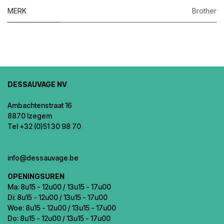
MERK
Brother
DESSAUVAGE NV
Ambachtenstraat 16
8870 Izegem
Tel +32 (0)51 30 98 70
info@dessauvage.be
OPENINGSUREN
Ma: 8u15 - 12u00 / 13u15 - 17u00
Di: 8u15 - 12u00 / 13u15 - 17u00
Woe: 8u15 - 12u00 / 13u15 - 17u00
Do: 8u15 - 12u00 / 13u15 - 17u00