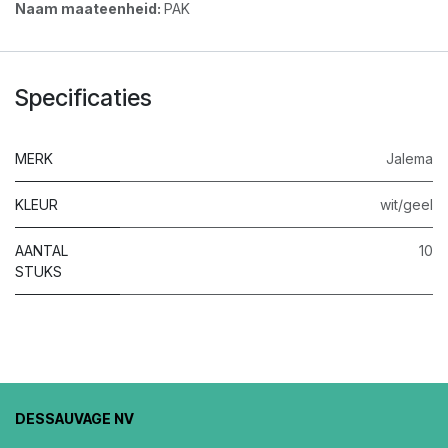
Naam maateenheid:
PAK
Specificaties
MERK
Jalema
KLEUR
wit/geel
AANTAL
10
STUKS
DESSAUVAGE NV