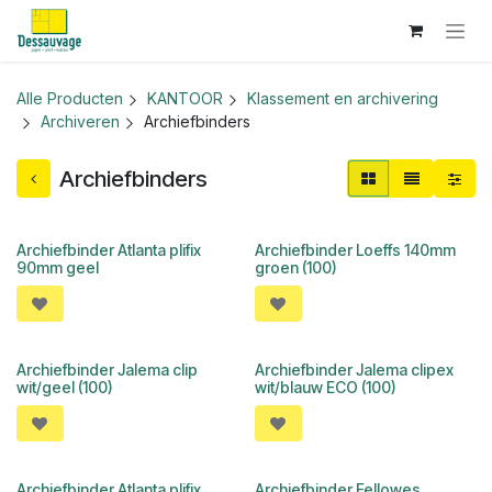
Overslaan naar inhoud
Alle Producten
KANTOOR
Klassement en archivering
Archiveren
Archiefbinders
Archiefbinders
Archiefbinder Atlanta plifix
Archiefbinder Loeffs 140mm
90mm geel
groen (100)
Archiefbinder Jalema clip
Archiefbinder Jalema clipex
wit/geel (100)
wit/blauw ECO (100)
Archiefbinder Atlanta plifix
Archiefbinder Fellowes