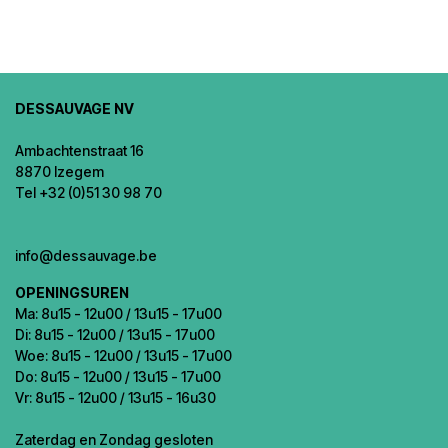
DESSAUVAGE NV
Ambachtenstraat 16
8870 Izegem
Tel +32 (0)51 30 98 70
info@dessauvage.be
OPENINGSUREN
Ma: 8u15 - 12u00 / 13u15 - 17u00
Di: 8u15 - 12u00 / 13u15 - 17u00
Woe: 8u15 - 12u00 / 13u15 - 17u00
Do: 8u15 - 12u00 / 13u15 - 17u00
Vr: 8u15 - 12u00 / 13u15 - 16u30
Zaterdag en Zondag gesloten