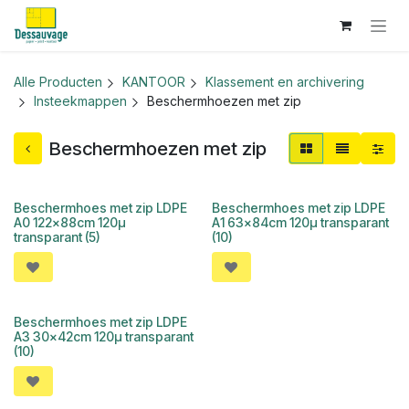
Overslaan naar inhoud
Alle Producten
KANTOOR
Klassement en archivering
Insteekmappen
Beschermhoezen met zip
Beschermhoezen met zip
Beschermhoes met zip LDPE
Beschermhoes met zip LDPE
A0 122x88cm 120µ
A1 63x84cm 120µ transparant
transparant (5)
(10)
Beschermhoes met zip LDPE
A3 30x42cm 120µ transparant
(10)