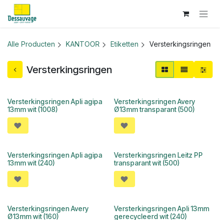
Overslaan naar inhoud
Alle Producten
KANTOOR
Etiketten
Versterkingsringen
Versterkingsringen
Versterkingsringen Apli agipa
Versterkingsringen Avery
13mm wit (1008)
Ø13mm transparant (500)
Versterkingsringen Apli agipa
Versterkingsringen Leitz PP
13mm wit (240)
transparant wit (500)
Versterkingsringen Avery
Versterkingsringen Apli 13mm
Ø13mm wit (160)
gerecycleerd wit (240)