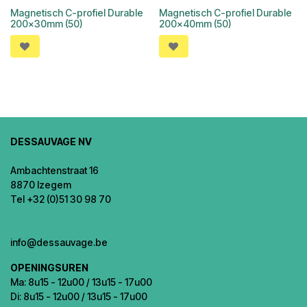
Magnetisch C-profiel Durable
Magnetisch C-profiel Durable
200x30mm (50)
200x40mm (50)
DESSAUVAGE NV
Ambachtenstraat 16
8870 Izegem
Tel +32 (0)51 30 98 70
info@dessauvage.be
OPENINGSUREN
Ma: 8u15 - 12u00 / 13u15 - 17u00
Di: 8u15 - 12u00 / 13u15 - 17u00