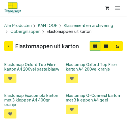
Overslaan naar inhoud
Alle Producten
KANTOOR
Klassement en archivering
Opbergmappen
Elastomappen uit karton
Elastomappen uit karton
Elastomap Oxford Top File+
Elastomap Oxford Top File+
karton A4 200vel pastelblauw
karton A4 200vel oranje
Elastomap Exacompta karton
Elastomap Q-Connect karton
met 3 kleppen A4 400gr
met 3 kleppen A4 geel
oranje