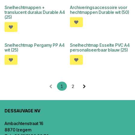
Snelhechtmappen +
Archiveringsaccessoire voor
translucent duralux Durable A4
hechtmappen Durable wit (50)
(25)
Snelhechtmap Pergamy PP A4
Snelhechtmap Esselte PVC A4
wit (25)
personaliseerbaar blauw (25)
1
2
DESSAUVAGE NV
Ambachtenstraat 16
8870 Izegem