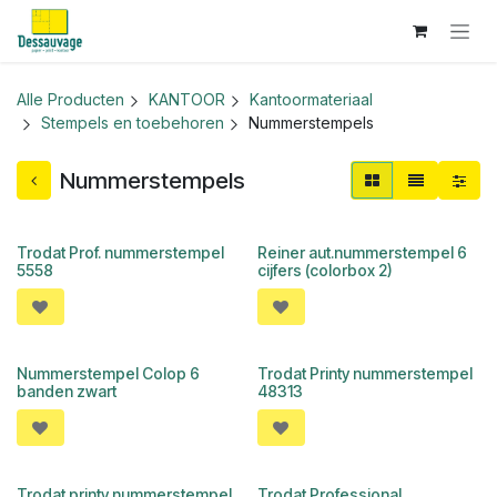
Overslaan naar inhoud
Alle Producten
KANTOOR
Kantoormateriaal
Stempels en toebehoren
Nummerstempels
Nummerstempels
Trodat Prof. nummerstempel
Reiner aut.nummerstempel 6
5558
cijfers (colorbox 2)
Nummerstempel Colop 6
Trodat Printy nummerstempel
banden zwart
48313
Trodat printy nummerstempel
Trodat Professional