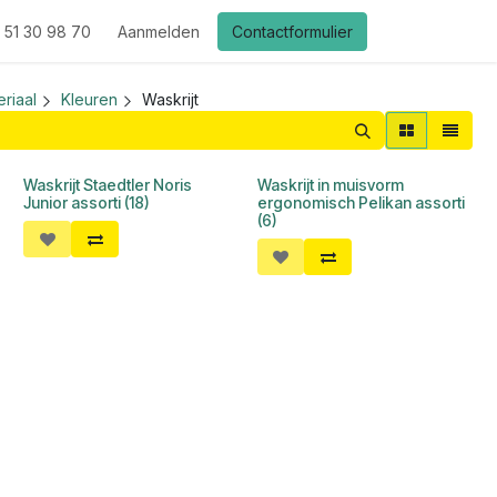
 51 30 98 70
Aanmelden
Contactformulier
riaal
Kleuren
Waskrijt
Waskrijt Staedtler Noris
Waskrijt in muisvorm
Junior assorti (18)
ergonomisch Pelikan assorti
(6)