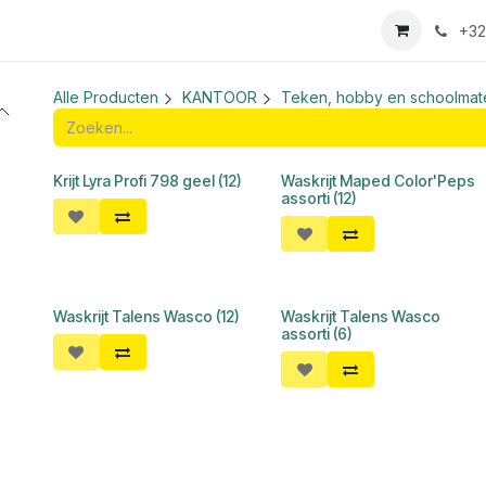
we login aanvraag
+32
Alle Producten
KANTOOR
Teken, hobby en schoolmate
Krijt Lyra Profi 798 geel (12)
Waskrijt Maped Color'Peps
assorti (12)
Waskrijt Talens Wasco (12)
Waskrijt Talens Wasco
assorti (6)