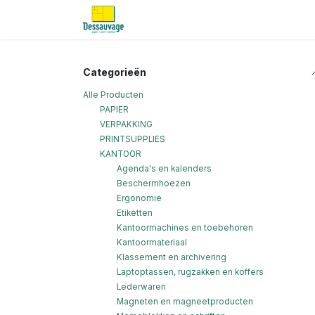
Overslaan naar inhoud
Home
Informatie
Shop
Nieu
Categorieën
Alle Producten
PAPIER
VERPAKKING
PRINTSUPPLIES
KANTOOR
Agenda's en kalenders
Beschermhoezen
Ergonomie
Etiketten
Kantoormachines en toebehoren
Kantoormateriaal
Klassement en archivering
Laptoptassen, rugzakken en koffers
Lederwaren
Magneten en magneetproducten