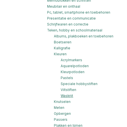
Memoblokken en schriften
Meubilair en onthaal
Pc, tablet, smartphone en toebehoren
Presentatie en communicatie
Schrijfwaren en correctie
Teken, hobby en schoolmateriaal
Albums, plakboeken en toebehoren
Boetseren
Kalligrafie
Kleuren
Acrylmarkers
Aquarelpotloden
Kleurpotloden
Pastels
Speciale hobbystiften
Viltstiften
Waskrijt
Knutselen
Meten
Opbergen
Passers
Plakken en lijmen