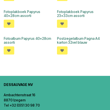
Fotoplakboek Papyrus
Fotoplakboek Papyrus
40x28cm assorti
23x33cm assorti
Fotoalbum Papyrus 40x28cm
Postzegelalbum Pagna A4
assorti
karton 32vel blauw
DESSAUVAGE NV
Ambachtenstraat 16
8870 Izegem
Tel +32 (0)51 30 98 70