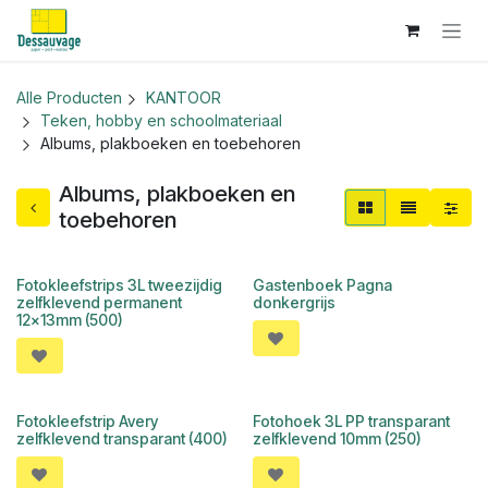
Overslaan naar inhoud
Alle Producten
KANTOOR
Teken, hobby en schoolmateriaal
Albums, plakboeken en toebehoren
Albums, plakboeken en
toebehoren
Fotokleefstrips 3L tweezijdig
Gastenboek Pagna
zelfklevend permanent
donkergrijs
12x13mm (500)
Fotokleefstrip Avery
Fotohoek 3L PP transparant
zelfklevend transparant (400)
zelfklevend 10mm (250)