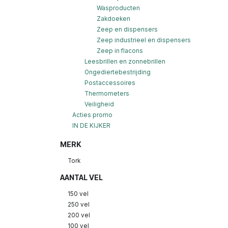
Wasproducten
Zakdoeken
Zeep en dispensers
Zeep industrieel en dispensers
Zeep in flacons
Leesbrillen en zonnebrillen
Ongediertebestrijding
Postaccessoires
Thermometers
Veiligheid
Acties promo
IN DE KIJKER
MERK
Tork
AANTAL VEL
150 vel
250 vel
200 vel
100 vel