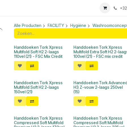
we login aanvraag
+32
Alle Producten
FACILITY
Hygiëne
Washroomconcept
Handdoeken Tork Xpress
Handdoeken Tork Xpress
Multifold Soft H2 2-laags
Multifold Extra Soft H2 2-laag
110vel (21) - FSC Mix Credit
100vel (21) - FSC mix credit
Handdoeken Tork Xpress
Handdoeken Tork Advance
Multifold Soft H2 2-laags
H3 Z-vouw 2-laags 250vel
150vel (21)
(15)
Handdoeken Tork Xpress
Handdoeken Tork Xpress
Compressed Soft Multifold
Compressed Soft Multifold