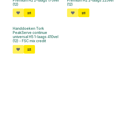
Premium H2 2-laags 170vel
Premium H2 2-laags 225vel
(12)
(12)
Handdoeken Tork
PeakServe continue
universal H5 1-laags 410vel
(12) - FSC mix credit