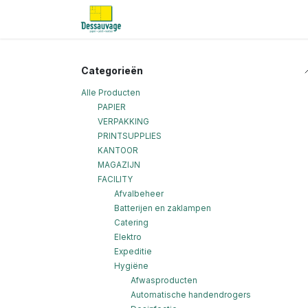
Overslaan naar inhoud
Home
Informatie
Shop
Nieu
Categorieën
Alle Producten
PAPIER
VERPAKKING
PRINTSUPPLIES
KANTOOR
MAGAZIJN
FACILITY
Afvalbeheer
Batterijen en zaklampen
Catering
Elektro
Expeditie
Hygiëne
Afwasproducten
Automatische handendrogers