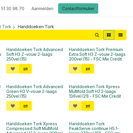
 51 30 98 70
Aanmelden
Contactformulier
 Tork
Handdoeken Tork
Handdoeken Tork Advanced
Handdoeken Tork Premium
s
Soft H3 Z-vouw 2-laags
Extra Soft H3 Z-vouw 2-laags
250vel (15)
200vel (15) - FSC Mix Credit
d
Handdoeken Tork Advanced
Handdoeken Tork Xpress
Green H3 V-vouw 2-laags
Multifold Soft H2 2-laags
250vel (15)
136vel (21) - FSC Mix Credit
Handdoeken Tork Xpress
Handdoeken Tork
Compressed Soft Multifold
PeakServe continue H5 1-