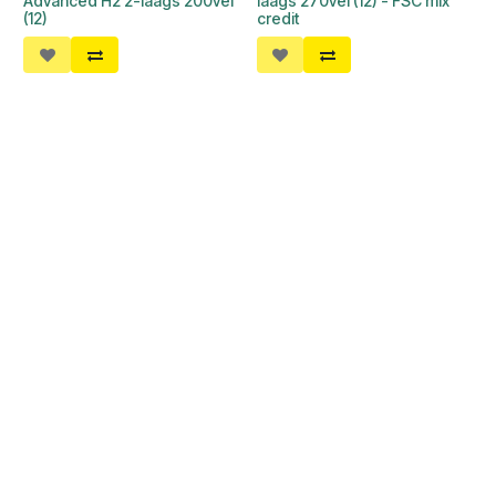
Advanced H2 2-laags 200vel
laags 270vel (12) - FSC mix
(12)
credit