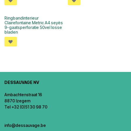
Ringbandinterieur
Clairefontaine Metric A4 seyès
9-gaatsperforatie 50vel losse
bladen
DESSAUVAGE NV
Ambachtenstraat 16
8870 Izegem
Tel +32 (0)51 30 98 70
info@dessauvage.be