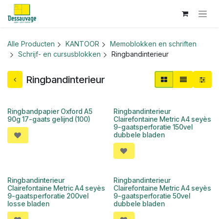
Overslaan naar inhoud
Alle Producten
KANTOOR
Memoblokken en schriften
Schrijf- en cursusblokken
Ringbandinterieur
Ringbandinterieur
Ringbandpapier Oxford A5
Ringbandinterieur
90g 17-gaats gelijnd (100)
Clairefontaine Metric A4 seyès
9-gaatsperforatie 150vel
dubbele bladen
Ringbandinterieur
Ringbandinterieur
Clairefontaine Metric A4 seyès
Clairefontaine Metric A4 seyès
9-gaatsperforatie 200vel
9-gaatsperforatie 50vel
losse bladen
dubbele bladen