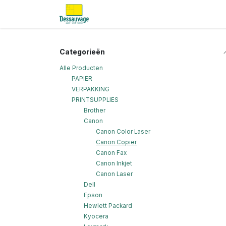
Overslaan naar inhoud
Home
Informatie
Shop
Nieu
Categorieën
Alle Producten
PAPIER
VERPAKKING
PRINTSUPPLIES
Brother
Canon
Canon Color Laser
Canon Copier
Canon Fax
Canon Inkjet
Canon Laser
Dell
Epson
Hewlett Packard
Kyocera