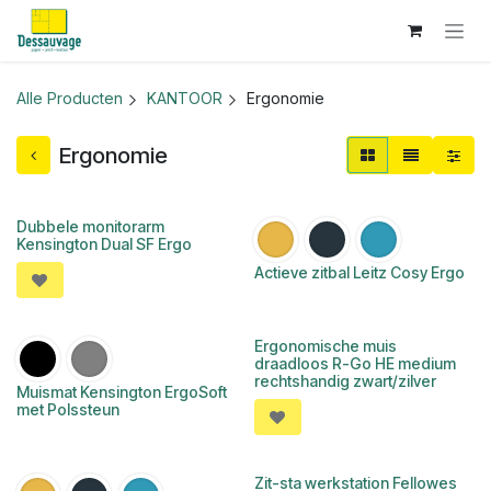
Overslaan naar inhoud
Alle Producten
KANTOOR
Ergonomie
Ergonomie
Dubbele monitorarm
Kensington Dual SF Ergo
Actieve zitbal Leitz Cosy Ergo
Ergonomische muis
draadloos R-Go HE medium
rechtshandig zwart/zilver
Muismat Kensington ErgoSoft
met Polssteun
Zit-sta werkstation Fellowes