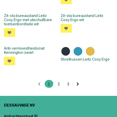
Zit-sta bureaustand Leitz
Zit-sta bureaustand Leitz
Cosy Ergo met uitschuifbare
Cosy Ergo wit
toetsenbordlade wit
Anti-vermoeidheidsmat
Kensington zwart
Stoelkussen Leitz Cosy Ergo
1
2
3
DESSAUVAGE NV
Ambachtenstraat 16