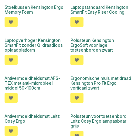
Stoelkussen Kensington Ergo
Laptopstandaard Kensington
Memory Foam
SmartFit Easy Riser Cooling
Laptopverhoger Kensington
Polssteun Kensington
SmartFit zonder Qi draadloos
ErgoSoft voor lage
oplaadplatform
toetsenborden zwart
Antivermoeidheidsmat AFS-
Ergonomische muis met draad
TEX met anti-microbieel
Kensington Pro Fit Ergo
middel 50x100cm
verticaal zwart
Antivermoeidheidsmat Leitz
Polssteun voor toetsenbord
Cosy Ergo
Leitz Cosy Ergo aanpasbaar
grijs