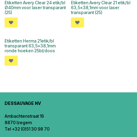
Etiketten Avery Clear 24 etik/bl
Etiketten Avery Clear 21 etik/bl
Ø40mm voor laser transparant
63,5x38,1mm voor laser
(25)
transparant (25)
Etiketten Herma 21etik/bl
transparant 63,5x38,1mm
ronde hoeken 25bl/doos
DESSAUVAGE NV
Ambachtenstraat 16
8870 Izegem
Tel +32 (0)51 30 98 70