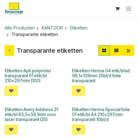
Overslaan naar inhoud
Alle Producten
KANTOOR
Etiketten
Transparante etiketten
Transparante etiketten
Etiketten Apli polyester
Etiketten Herma 04 etik/blad
transparant 01 etik/bl
99,1x139mm 25bl/d folie
210x297mm (100)
transparant
Etiketten Avery Address 21
Etiketten Herma Special folie
etik/bl 63,5x38,1mm voor
01 etik/bl A4 210x297mm
laser transparant (25)
transparant 10bl/d