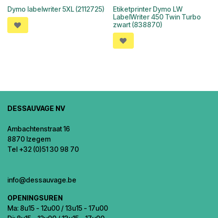
Dymo labelwriter 5XL (2112725)
Etiketprinter Dymo LW
LabelWriter 450 Twin Turbo
zwart (838870)
DESSAUVAGE NV
Ambachtenstraat 16
8870 Izegem
Tel +32 (0)51 30 98 70
info@dessauvage.be
OPENINGSUREN
Ma: 8u15 - 12u00 / 13u15 - 17u00