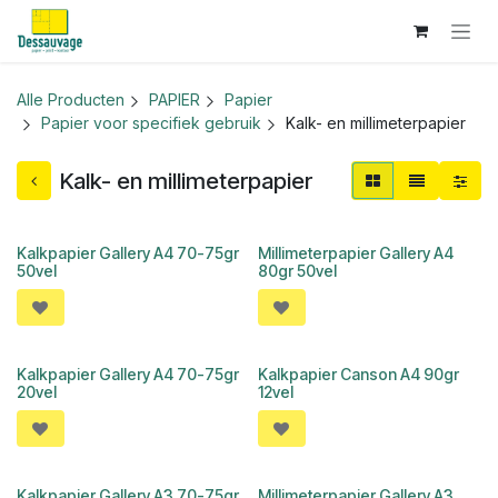
Overslaan naar inhoud
Alle Producten
PAPIER
Papier
Papier voor specifiek gebruik
Kalk- en millimeterpapier
Kalk- en millimeterpapier
Kalkpapier Gallery A4 70-75gr
Millimeterpapier Gallery A4
50vel
80gr 50vel
Kalkpapier Gallery A4 70-75gr
Kalkpapier Canson A4 90gr
20vel
12vel
Kalkpapier Gallery A3 70-75gr
Millimeterpapier Gallery A3