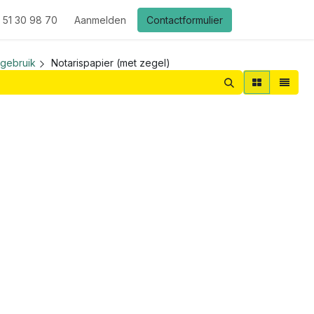
 51 30 98 70
Aanmelden
Contactformulier
 gebruik
Notarispapier (met zegel)