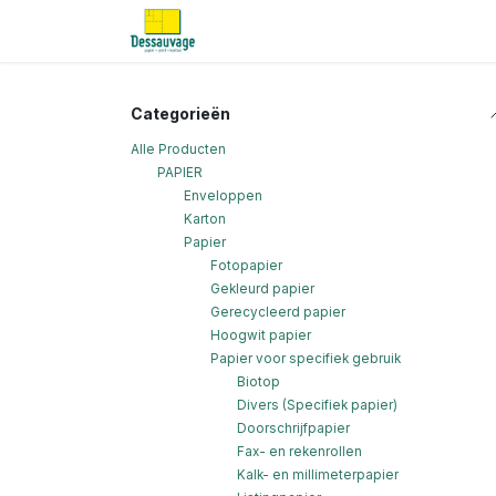
Overslaan naar inhoud
Home
Informatie
Shop
Nieu
Categorieën
Alle Producten
PAPIER
Enveloppen
Karton
Papier
Fotopapier
Gekleurd papier
Gerecycleerd papier
Hoogwit papier
Papier voor specifiek gebruik
Biotop
Divers (Specifiek papier)
Doorschrijfpapier
Fax- en rekenrollen
Kalk- en millimeterpapier