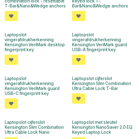
combination lock - resettable
keyed lock T-
T-Bar&Nano&Wedge anchors
Bar&Nano&Wedge anchors
Laptopslot
Laptopslot
vingerafdrukherkenning
vingerafdrukherkenning
Kensington VeriMark desktop
Kensington VeriMark guard
fingerprint key
USB-A fingerprint key
Laptopslot
Laptopslot cijferslot
vingerafdrukherkenning
Kensington Slim Combination
Kensington VeriMark guard
Ultra Cable Lock T-Bar
USB-C fingerprint key
Laptopslot cijferslot
Laptopslot met sleutel
Kensington Slim Combination
Kensington NanoSaver 2.0 EQ
Ultra Cable Lock Nano
Keyed Laptop Lock