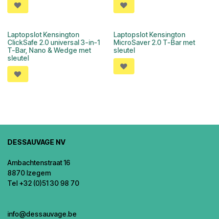
Laptopslot Kensington
Laptopslot Kensington
ClickSafe 2.0 universal 3-in-1
MicroSaver 2.0 T-Bar met
T-Bar, Nano & Wedge met
sleutel
sleutel
DESSAUVAGE NV
Ambachtenstraat 16
8870 Izegem
Tel +32 (0)51 30 98 70
info@dessauvage.be