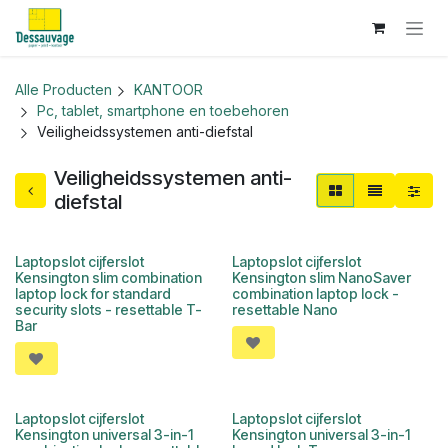
Overslaan naar inhoud
Alle Producten
KANTOOR
Pc, tablet, smartphone en toebehoren
Veiligheidssystemen anti-diefstal
Veiligheidssystemen anti-
diefstal
Laptopslot cijferslot
Laptopslot cijferslot
Kensington slim combination
Kensington slim NanoSaver
laptop lock for standard
combination laptop lock -
security slots - resettable T-
resettable Nano
Bar
Laptopslot cijferslot
Laptopslot cijferslot
Kensington universal 3-in-1
Kensington universal 3-in-1