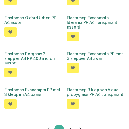
Elastomap Oxford Urban PP
Elastomap Exacompta
OUTLET
A4 assorti
Iderama PP A4 transparant
assorti
Elastomap Pergamy 3
Elastomap Exacompta PP met
OUTLET
kleppen A4 PP 400 micron
3 kleppen A4 zwart
assorti
Elastomap Exacompta PP met
Elastomap 3 kleppen Viquel
3 kleppen A4 paars
propyglass PP A4 transparant