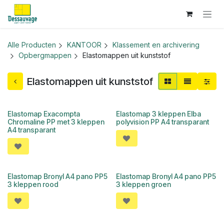
Overslaan naar inhoud
Alle Producten
KANTOOR
Klassement en archivering
Opbergmappen
Elastomappen uit kunststof
Elastomappen uit kunststof
Elastomap Exacompta
Elastomap 3 kleppen Elba
Chromaline PP met 3 kleppen
polyvision PP A4 transparant
A4 transparant
Elastomap Bronyl A4 pano PP5
Elastomap Bronyl A4 pano PP5
3 kleppen rood
3 kleppen groen