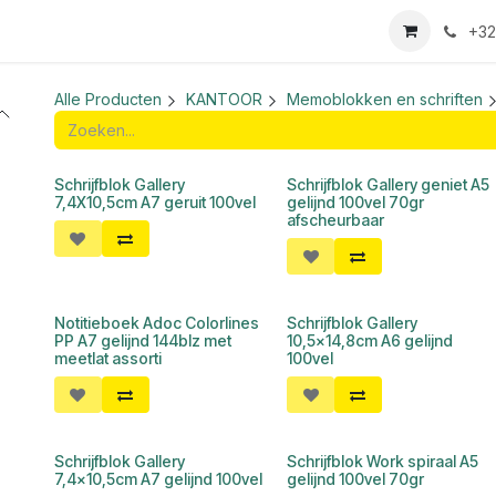
we login aanvraag
+32
Alle Producten
KANTOOR
Memoblokken en schriften
Schrijfblok Gallery
Schrijfblok Gallery geniet A5
7,4X10,5cm A7 geruit 100vel
gelijnd 100vel 70gr
afscheurbaar
Notitieboek Adoc Colorlines
Schrijfblok Gallery
PP A7 gelijnd 144blz met
10,5x14,8cm A6 gelijnd
meetlat assorti
100vel
Schrijfblok Gallery
Schrijfblok Work spiraal A5
7,4x10,5cm A7 gelijnd 100vel
gelijnd 100vel 70gr