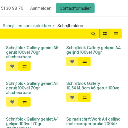
 51 30 98 70
Aanmelden
Contactformulier
Schrijf- en cursusblokken
Schrijfblokken
Schrijfblok Gallery geniet A5
Schrijfblok Gallery gelijmd A4
geruit 100vel 70gr
gelijnd 100vel 70gr
afscheurbaar
Schrijfblok Gallery geniet A4
Schrijfblok Gallery
geruit 100vel 70gr
10,5X14,8cm A6 geruit 100vel
afscheurbaar
Schrijfblok Gallery geniet A4
Spiraalschrift Work A4 gelijnd
gelijnd 100vel 70gr
met microperforatie 200blz