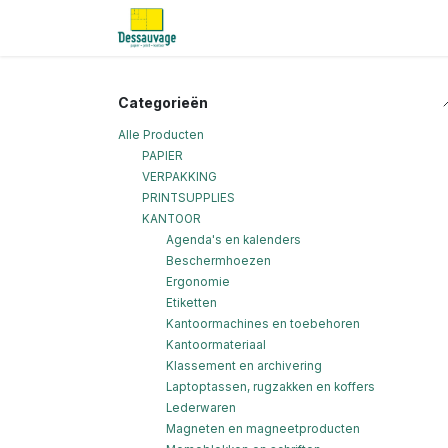
Overslaan naar inhoud
Home
Informatie
Shop
Nieu
Categorieën
Alle Producten
PAPIER
VERPAKKING
PRINTSUPPLIES
KANTOOR
Agenda's en kalenders
Beschermhoezen
Ergonomie
Etiketten
Kantoormachines en toebehoren
Kantoormateriaal
Klassement en archivering
Laptoptassen, rugzakken en koffers
Lederwaren
Magneten en magneetproducten