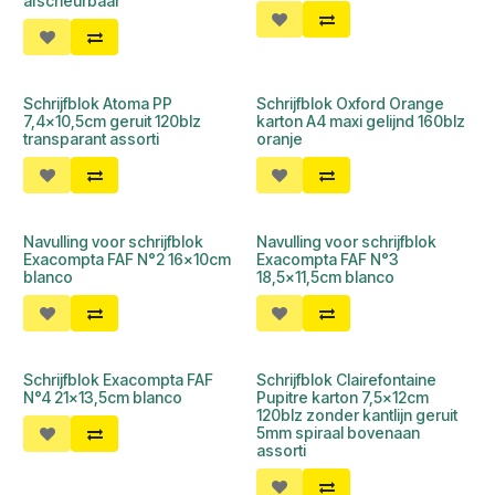
afscheurbaar
Schrijfblok Atoma PP
Schrijfblok Oxford Orange
7,4x10,5cm geruit 120blz
karton A4 maxi gelijnd 160blz
transparant assorti
oranje
Navulling voor schrijfblok
Navulling voor schrijfblok
Exacompta FAF N°2 16x10cm
Exacompta FAF N°3
blanco
18,5x11,5cm blanco
Schrijfblok Exacompta FAF
Schrijfblok Clairefontaine
N°4 21x13,5cm blanco
Pupitre karton 7,5x12cm
120blz zonder kantlijn geruit
5mm spiraal bovenaan
assorti