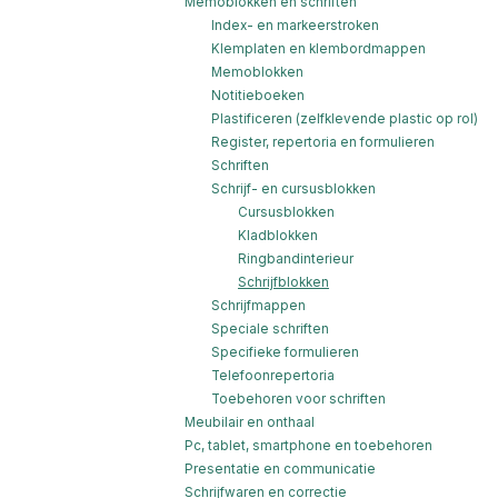
Memoblokken en schriften
Index- en markeerstroken
Klemplaten en klembordmappen
Memoblokken
Notitieboeken
Plastificeren (zelfklevende plastic op rol)
Register, repertoria en formulieren
Schriften
Schrijf- en cursusblokken
Cursusblokken
Kladblokken
Ringbandinterieur
Schrijfblokken
Schrijfmappen
Speciale schriften
Specifieke formulieren
Telefoonrepertoria
Toebehoren voor schriften
Meubilair en onthaal
Pc, tablet, smartphone en toebehoren
Presentatie en communicatie
Schrijfwaren en correctie