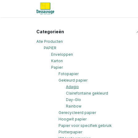
Overslaan naar inhoud
Home
Informatie
Shop
Nieu
Categorieën
Alle Producten
PAPIER
Enveloppen
Karton
Papier
Fotopapier
Gekleurd papier
Adagio
Clairefontaine gekleurd
Day-Glo
Rainbow
Gerecycleerd papier
Hoogwit papier
Papier voor specifiek gebruik
Plotterpapier