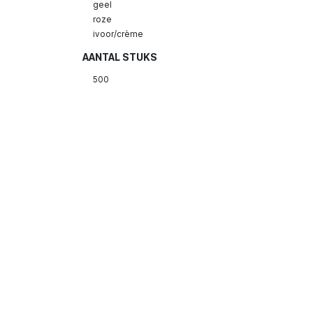
geel
roze
ivoor/crème
AANTAL STUKS
500