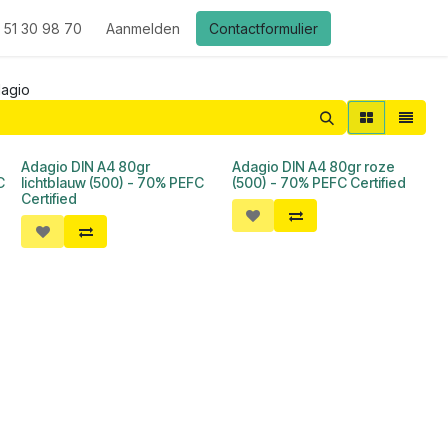
 51 30 98 70
Aanmelden
Contactformulier
agio
Adagio DIN A4 80gr
Adagio DIN A4 80gr roze
C
lichtblauw (500) - 70% PEFC
(500) - 70% PEFC Certified
Certified