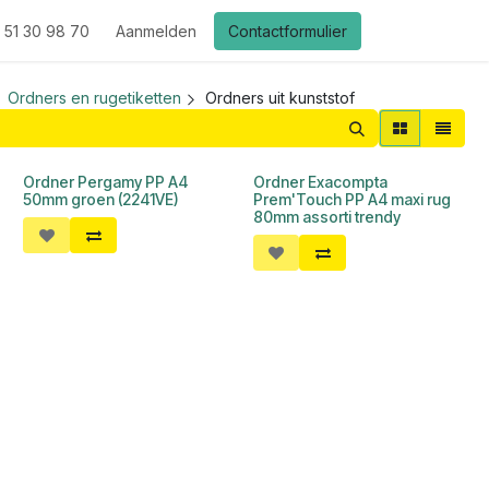
 51 30 98 70
Aanmelden
Contactformulier
Ordners en rugetiketten
Ordners uit kunststof
Ordner Pergamy PP A4
Ordner Exacompta
50mm groen (2241VE)
Prem'Touch PP A4 maxi rug
80mm assorti trendy