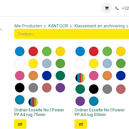
we login aanvraag
+32
Alle Producten
KANTOOR
Klassement en archivering
Ordner Esselte No.1 Power
Ordner Esselte No.1 Power
PP A4 rug 75mm
PP A4 rug 50mm