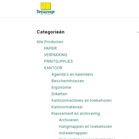
Overslaan naar inhoud
Home
Informatie
Shop
Nieu
Categorieën
Alle Producten
PAPIER
VERPAKKING
PRINTSUPPLIES
KANTOOR
Agenda's en kalenders
Beschermhoezen
Ergonomie
Etiketten
Kantoormachines en toebehoren
Kantoormateriaal
Klassement en archivering
Archiveren
Hangmappen en toebehoren
Insteekmappen