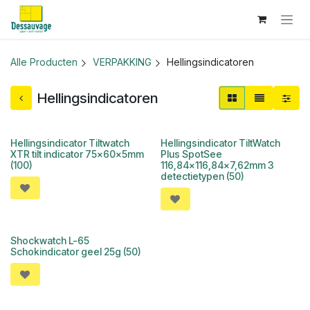
Overslaan naar inhoud
Alle Producten
VERPAKKING
Hellingsindicatoren
Hellingsindicatoren
Hellingsindicator Tiltwatch
Hellingsindicator TiltWatch
XTR tilt indicator 75x60x5mm
Plus SpotSee
(100)
116,84x116,84x7,62mm 3
detectietypen (50)
Shockwatch L-65
Schokindicator geel 25g (50)