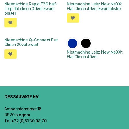
Nietmachine Rapid F30 half-
Nietmachine Leitz New NeXXt
OUTLET
strip flat clinch 30vel zwart
Flat Clinch 40vel zwart blister
blister
Nietmachine Q-Connect Flat
Clinch 20vel zwart
Nietmachine Leitz New NeXXt
Flat Clinch 40vel
DESSAUVAGE NV
Ambachtenstraat 16
8870 Izegem
Tel +32 (0)51 30 98 70