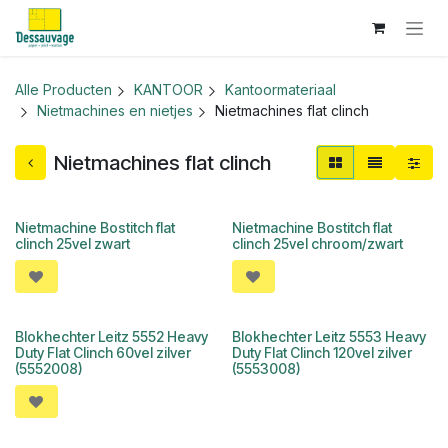
Overslaan naar inhoud
Alle Producten
KANTOOR
Kantoormateriaal
Nietmachines en nietjes
Nietmachines flat clinch
Nietmachines flat clinch
Nietmachine Bostitch flat
Nietmachine Bostitch flat
clinch 25vel zwart
clinch 25vel chroom/zwart
Blokhechter Leitz 5552 Heavy
Blokhechter Leitz 5553 Heavy
Duty Flat Clinch 60vel zilver
Duty Flat Clinch 120vel zilver
(5552008)
(5553008)