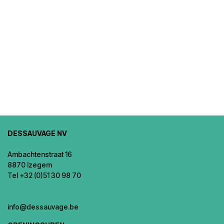
DESSAUVAGE NV
Ambachtenstraat 16
8870 Izegem
Tel +32 (0)51 30 98 70
info@dessauvage.be